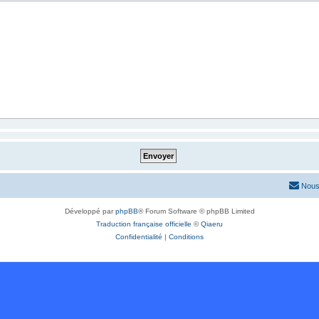
Nous
Développé par
phpBB
® Forum Software © phpBB Limited
Traduction française officielle
©
Qiaeru
Confidentialité
|
Conditions