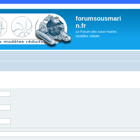
forumsousmari
n.fr
Le Forum des sous-marins
modèles réduits