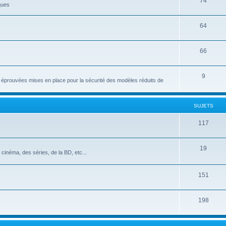
74
ques
64
66
9
et éprouvées mises en place pour la sécurité des modèles réduits de
SUJETS
117
19
cinéma, des séries, de la BD, etc...
151
198