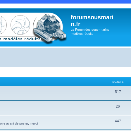
forumsousmari
n.fr
Le Forum des sous-marins
modèles réduits
SUJETS
517
26
447
oire avant de poster, merci !