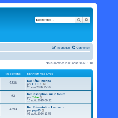
Rechercher
Recherche avancé
Inscription
Connexion
Nous sommes le 08 août 2026 01:10
MESSAGES
DERNIER MESSAGE
Re: Fête Philippe
6238
C
par
GILLES
o
26 mai 2026 15:50
n
s
Re: inscription sur le forum
63
u
C
par
Teba
l
o
15 août 2025 09:22
t
n
e
s
Re: Présentation Lunixator
4393
r
u
C
par
papi45
l
l
o
03 août 2026 11:58
e
t
n