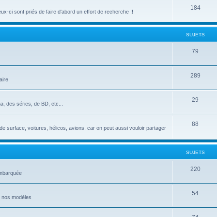
184
-ci sont priés de faire d'abord un effort de recherche !!
SUJETS
79
289
aire
29
, des séries, de BD, etc...
88
de surface, voitures, hélicos, avions, car on peut aussi vouloir partager
SUJETS
220
 embarquée
54
de nos modèles